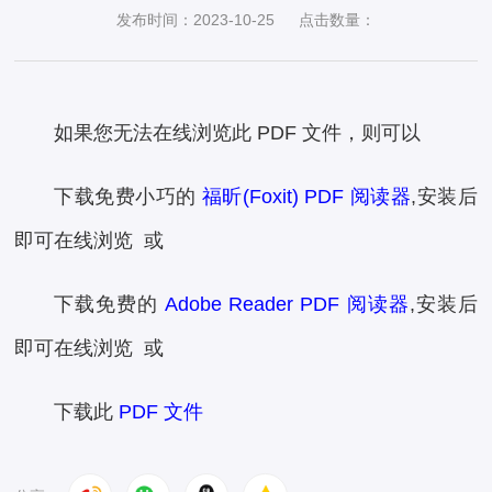
发布时间：2023-10-25
点击数量：
如果您无法在线浏览此 PDF 文件，则可以
下载免费小巧的
福昕(Foxit) PDF 阅读器
,安装后
即可在线浏览 或
下载免费的
Adobe Reader PDF 阅读器
,安装后
即可在线浏览 或
下载此
PDF 文件