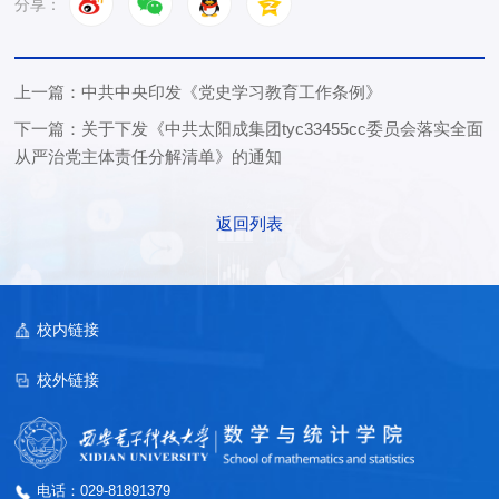
分享：
上一篇：中共中央印发《党史学习教育工作条例》
下一篇：关于下发《中共太阳成集团tyc33455cc委员会落实全面
从严治党主体责任分解清单》的通知
返回列表
校内链接
校外链接
电话：029-81891379