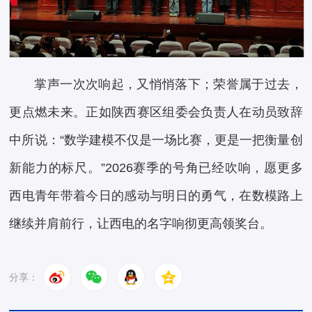
掌声一次次响起，又悄悄落下；荣誉属于过去，
更点燃未来。正如陕西赛区组委会负责人在动员致辞
中所说：“数学建模不仅是一场比赛，更是一把衡量创
新能力的标尺。”2026赛季的号角已经吹响，愿更多
西电青年带着今日的感动与明日的勇气，在数模路上
继续并肩前行，让西电的名字响彻更高领奖台。
分享：