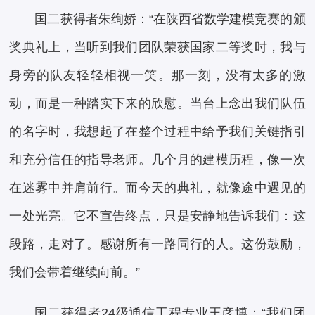
国二获得者朱绚娇：“在陕西省数学建模竞赛的颁
奖典礼上，当听到我们团队荣获国家二等奖时，我与
身旁的队友轻轻相视一笑。那一刻，没有太多的激
动，而是一种踏实下来的欣慰。当台上念出我们队伍
的名字时，我想起了在整个过程中给予我们关键指引
和充分信任的指导老师。几个月的建模历程，像一次
在迷雾中并肩前行。而今天的典礼，就像途中遇见的
一处光亮。它不宣告终点，只是安静地告诉我们：这
段路，走对了。感谢所有一路同行的人。这份鼓励，
我们会带着继续向前。”
国二获得者24级通信工程专业王彦博：“我们团