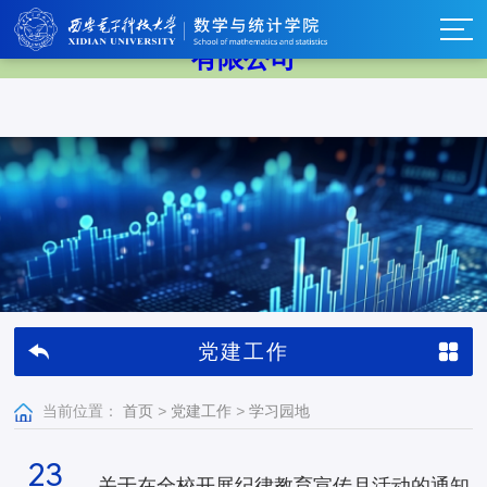
中国·太阳成集团tyc33455cc(Macau)股份
有限公司
党建工作
当前位置：
首页
>
党建工作
>
学习园地
23
关于在全校开展纪律教育宣传月活动的通知